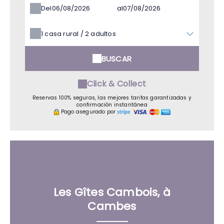
Del
al
1
casa rural /
2
adultos
BUSCAR
Click & Collect
Reservas 100% seguras, las mejores tarifas garantizadas y
confirmación instantánea
Pago asegurado por
Les Gîtes Cambois, à
Cambes