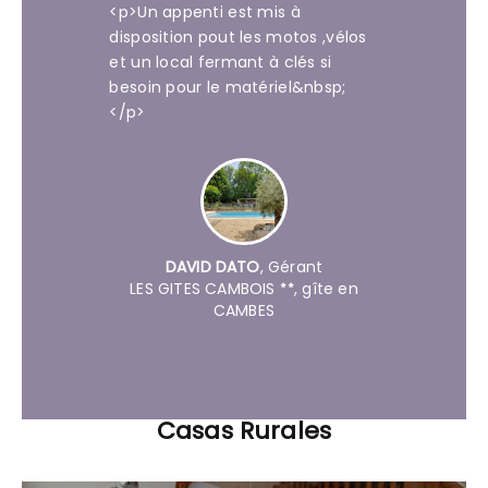
<p>Un appenti est mis à
disposition pout les motos ,vélos
et un local fermant à clés si
besoin pour le matériel&nbsp;
</p>
DAVID DATO
,
Gérant
LES GITES CAMBOIS
, gîte en
CAMBES
Casas Rurales