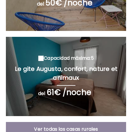
50€ /noche
del
Capacidad máxima:5
Le gite Augusta, confort, nature et
animaux
61€ /noche
del
Ver todas las casas rurales