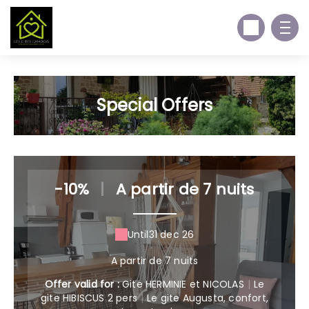
Special Offers
-10%
|
A partir de 7 nuits
Until
31 dec 26
A partir de 7 nuits
Offer valid for :
Gite HERMINIE et NICOLAS
|
Le
gite HIBISCUS 2 pers
|
Le gite Augusta, confort,